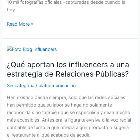
10 mil fotografías oficiales -capturadas desde cuando la
en
hoy
las
acciones
Read More »
de
comunicación
¿Qué
aportan
¿Qué aportan los influencers a una
los
influencers
estrategia de Relaciones Públicas?
a
Sin categoría
/
platcomunicacion
una
estrategia
Han existido desde siempre, solo que las redes sociales
de
han permitido que su labor se haga no solamente
Relaciones
reconocida sino también que se especialice y sean mucho
Públicas?
más accesibles. Antes era la figura televisiva o la voz radial
confiable de turno la que ofrecía algún producto o sugería
el restaurante al que acababa de acudir.