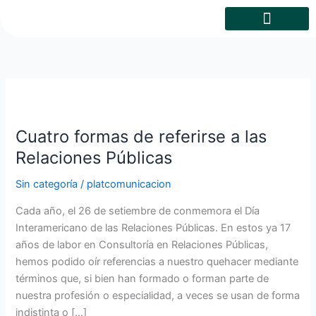
Skip
to
content
Cuatro
formas
Cuatro formas de referirse a las
de
referirse
Relaciones Públicas
a
Sin categoría
/
platcomunicacion
las
Relaciones
Cada año, el 26 de setiembre de conmemora el Día
Públicas
Interamericano de las Relaciones Públicas. En estos ya 17
años de labor en Consultoría en Relaciones Públicas,
hemos podido oír referencias a nuestro quehacer mediante
términos que, si bien han formado o forman parte de
nuestra profesión o especialidad, a veces se usan de forma
indistinta o […]