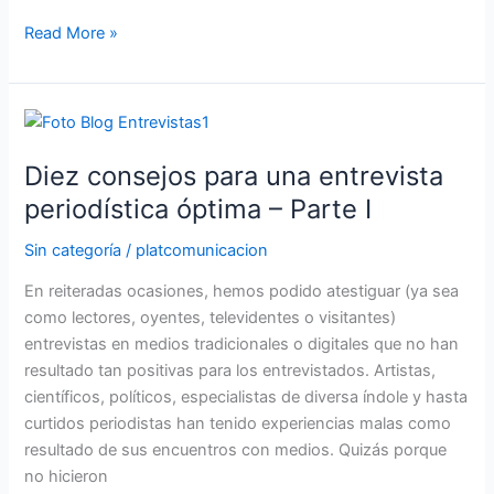
Read More »
Diez
consejos
Diez consejos para una entrevista
para
una
periodística óptima – Parte I
entrevista
Sin categoría
/
platcomunicacion
periodística
óptima
En reiteradas ocasiones, hemos podido atestiguar (ya sea
–
como lectores, oyentes, televidentes o visitantes)
Parte
entrevistas en medios tradicionales o digitales que no han
I
resultado tan positivas para los entrevistados. Artistas,
científicos, políticos, especialistas de diversa índole y hasta
curtidos periodistas han tenido experiencias malas como
resultado de sus encuentros con medios. Quizás porque
no hicieron