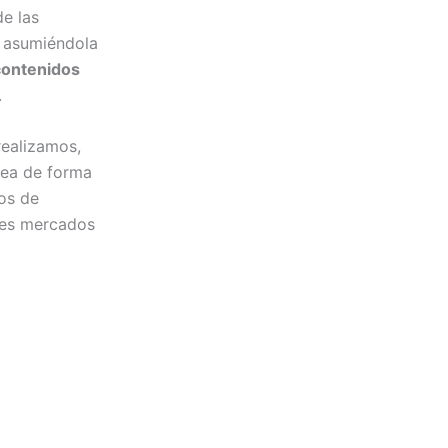
e las
 asumiéndola
 contenidos
.
realizamos,
 sea de forma
tos de
tes mercados
ejecutivos de