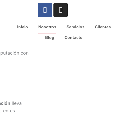
F
I
a
n
c
s
e
t
Inicio
Nosotros
Servicios
Clientes
b
a
Blog
Contacto
o
g
o
r
eputación con
k
a
-
m
f
ción
lleva
erentes