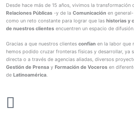
Desde hace más de 15 años, vivimos la transformación d
Relaciones Públicas
-y de la
Comunicación
en general-
como un reto constante para lograr que las
historias y
de nuestros clientes
encuentren un espacio de difusión
Gracias a que nuestros clientes
confían
en la labor que 
hemos podido cruzar fronteras físicas y desarrollar, ya
directa o a través de agencias aliadas, diversos proyec
Gestión de Prensa
y
Formación de Voceros
en diferen
de
Latinoamérica
.
Compromiso
Cerca de 20 años de labor nos ha valido la confianza de 
cerca de más de 120 empresas y organizaciones.