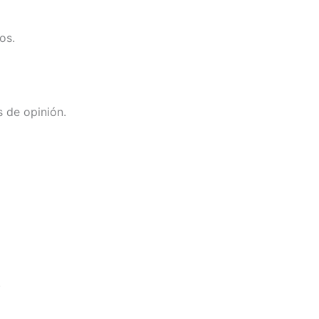
os.
s de opinión.
.