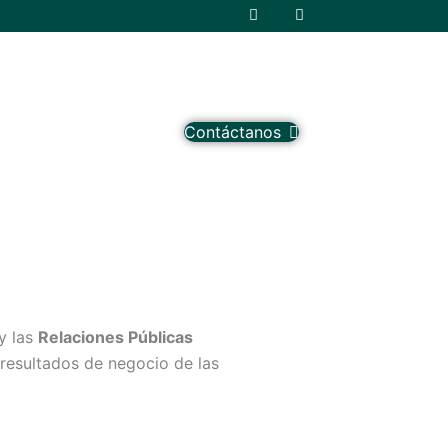
F
I
a
n
c
s
e
t
b
a
o
g
o
r
k
a
-
m
Contáctanos
f
y las
Relaciones Públicas
 resultados de negocio de las