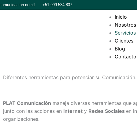
Skip
tcomunicacion.com
+51 999 534 837
to
Inicio
content
Nosotros
Servicios
Clientes
Blog
Contacto
Diferentes herramientas para potenciar su Comunicación.
PLAT Comunicación
maneja diversas herramientas que ap
junto con las acciones en
Internet
y
Redes Sociales
en i
organizaciones.