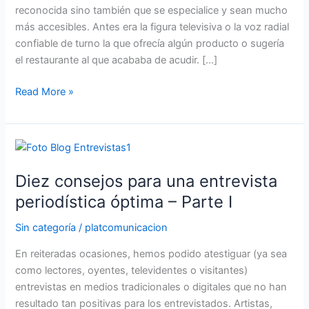
Relaciones
reconocida sino también que se especialice y sean mucho
Públicas?
más accesibles. Antes era la figura televisiva o la voz radial
confiable de turno la que ofrecía algún producto o sugería
el restaurante al que acababa de acudir. […]
Read More »
Diez
consejos
Diez consejos para una entrevista
para
una
periodística óptima – Parte I
entrevista
Sin categoría
/
platcomunicacion
periodística
óptima
En reiteradas ocasiones, hemos podido atestiguar (ya sea
–
como lectores, oyentes, televidentes o visitantes)
Parte
entrevistas en medios tradicionales o digitales que no han
I
resultado tan positivas para los entrevistados. Artistas,