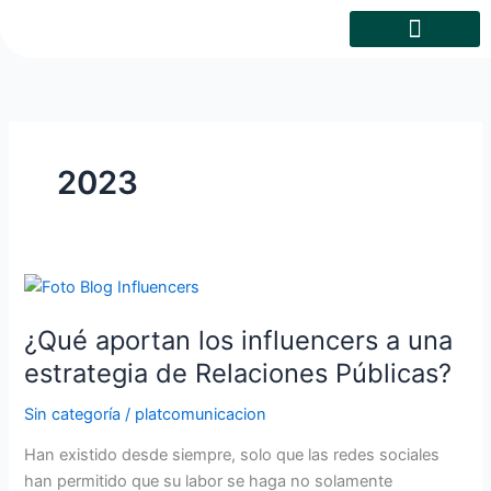
Skip
to
content
2023
¿Qué
aportan
¿Qué aportan los influencers a una
los
influencers
estrategia de Relaciones Públicas?
a
Sin categoría
/
platcomunicacion
una
estrategia
Han existido desde siempre, solo que las redes sociales
de
han permitido que su labor se haga no solamente