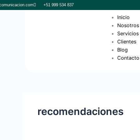
Skip
tcomunicacion.com
+51 999 534 837
to
Inicio
content
Nosotros
Servicios
Clientes
Blog
Contacto
recomendaciones