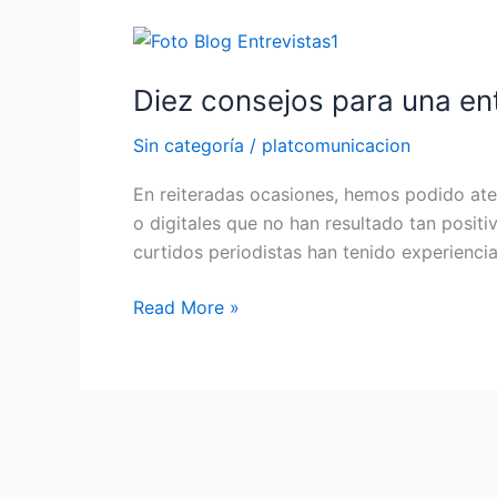
Diez
consejos
Diez consejos para una ent
para
una
Sin categoría
/
platcomunicacion
entrevista
periodística
En reiteradas ocasiones, hemos podido ates
óptima
o digitales que no han resultado tan positiv
–
curtidos periodistas han tenido experienc
Parte
I
Read More »