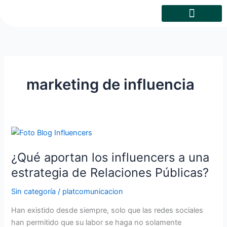
Skip
to
content
marketing de influencia
¿Qué
aportan
¿Qué aportan los influencers a una
los
influencers
estrategia de Relaciones Públicas?
a
Sin categoría
/
platcomunicacion
una
estrategia
Han existido desde siempre, solo que las redes sociales
de
han permitido que su labor se haga no solamente